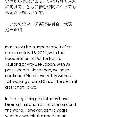
いきたいと思います。いのち輝く未来
に向けて、ともに歩む仲間になっても
らえたら嬉しいです。
「いのちのマーチ実行委員会」代表
池田正昭
March for Life in Japan took its first
steps on July 13, 2014, with the
cooperation of Pastor Kenzo
Tsujioka of
Pro-Life Japan
, with 33
par
ticipants. Since then, we have
continued March every July without
fail, walking around Ginza, the central
district of Tokyo.
In the beginning, March may have
been an imitation of marches around
the world. However, as the years
went by, we felt the need for an