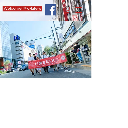
Welcome! Pro-Lifers
​日本のマーチは「いのち
の行進」
March in Japan is "March
for INOCHI"