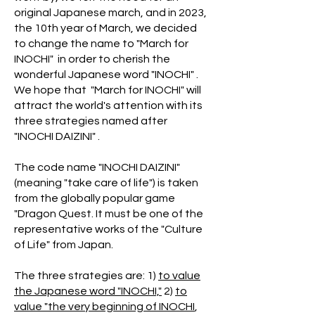
original Japanese march, and in 2023,
the 10th year of March, we decided
to change the name to "March for
INOCHI" in order to cherish the
wonderful Japanese word "INOCHI" .
We hope that "March for INOCHI" will
attract the world's attention with its
three strategies named after
"INOCHI DAIZINI" .
The code name "INOCHI DAIZINI"
(meaning "take care of life") is taken
from the globally popular game
"Dragon Quest. It must be one of the
representative works of the "Culture
of Life" from Japan.
The three strategies are: 1)
to value
the Japanese word "INOCHI,"
2)
to
value "the very beginning of INOCHI
,