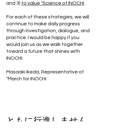
and 3)
to value "Science of INOCHI
.
For each of these strategies, we will
continue to make daily progress
through investigation, dialogue, and
practice. I would be happy if you
would join us as we walk together
toward a future that shines with
INOCHI.
Masaaki Ikeda, Representative of
"March for INOCHI
ともに行進しません
か Let's march