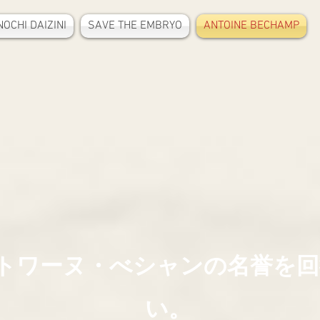
NOCHI DAIZINI
SAVE THE EMBRYO
ANTOINE BECHAMP
トワーヌ・べシャンの名誉を回
い。