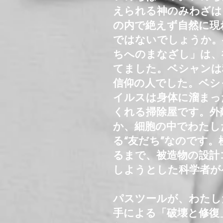
えられる神のみわざは
の内で絶えず自然に現
ではないでしょうか。
ちへのまなざし」は、
てました。ベシャンは
信仰の人でした。ベシ
イルスは身体に溜まっ
くれる掃除屋です。外
か、細胞の中でわたし
る“友だち”なのです
るまで、被造物の設計
しようとした科学者が
パスツールが、わたし
手による「破壊と修復