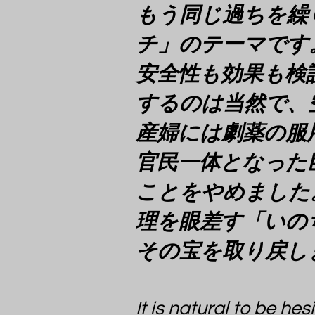
もう同じ過ちを繰
チ」のテーマです
安全性も効果も検
するのは当然で、
産婦には劇薬の服
官民一体となった
ことをやめました
理を眼差す「いの
その宝を取り戻し
It is natural to be he