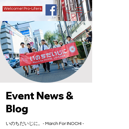
Welcome! Pro-Lifers
Event News &
Blog
いのちだいじに。- March For INOCHI -