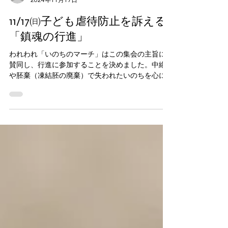
marchforlife
2024年11月17日
11/17㈰​子ども虐待防止を訴える
「鎮魂の行進」
われわれ「いのちのマーチ」はこの集会の主旨に
賛同し、行進に参加することを決めました。中絶
や胚棄（凍結胚の廃棄）で失われたいのちを心に
留めながら、一緒に歩きましょう。